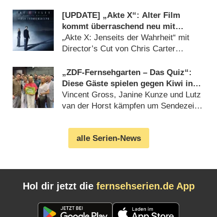
[UPDATE] „Akte X“: Alter Film
kommt überraschend neu mit
deutlich mehr Horror
„Akte X: Jenseits der Wahrheit“ mit
Director’s Cut von Chris Carter
(07.08.2026)
„ZDF-Fernsehgarten – Das Quiz“:
Diese Gäste spielen gegen Kiwi in
der Sonderfolge am 9. August 2026
Vincent Gross, Janine Kunze und Lutz
van der Horst kämpfen um Sendezeit
(07.08.2026)
alle Serien-News
Hol dir jetzt die
fernsehserien.de App