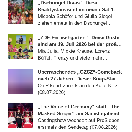
„Dschungel Divas“: Diese
Realitystars sind im neuen Sat.1-
Format dabei
Micaela Schäfer und Giulia Siegel
ziehen erneut in den Dschungel
(20.07.2026)
„ZDF-Fernsehgarten“: Diese Gäste
sind am 19. Juli 2026 bei der großen
Mallorca-Party dabei
Mia Julia, Mickie Krause, Lorenz
Büffel, Frenzy und viele mehr
(17.07.2026)
Überraschendes „GZSZ“-Comeback
nach 27 Jahren: Dieser Soap-Star
kehrt zurück
Oli.P kehrt zurück an den Kolle-Kiez
(08.07.2026)
„The Voice of Germany“ statt „The
Masked Singer“ am Samstagabend
Castingshow wechselt auf ProSieben
erstmals den Sendetag (07.08.2026)