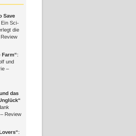
to Save
: Ein Sci-
rlegt die
 Review
e Farm
:
olf und
rie –
 und das
Unglück
dank
– Review
Lovers
: