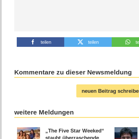
teilen
teilen
t
Kommentare zu dieser Newsmeldung
neuen Beitrag schreib
weitere Meldungen
„The Five Star Weeked“
staubt überraschende