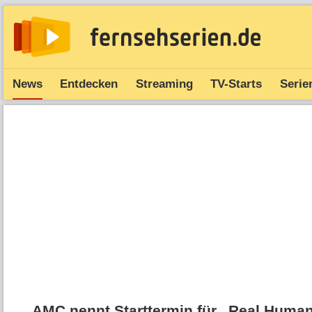
News
Entdecken
Streaming
TV-Starts
Serie
AMC nennt Starttermin für „Real Hum