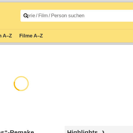
n A–Z
Filme A–Z
ans“-Remake
Highlights