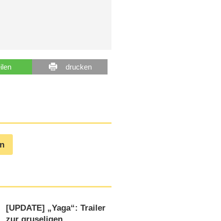
eilen
drucken
en
[UPDATE] „Yaga“: Trailer
zur gruseligen