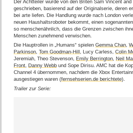
Der Achtteiler wurde von den Briten Sam Vincent and
geschrieben, basierend auf der Originalserie, deren er
bei arte liefen. Die Handlung wurde nach London verle
neuen Haushaltsroboter bekommt, einen sogenannten 
so menschenähnlich, dass die Grenzen zwischen ihne
Menschen zunehmend verwischen.
Die Hauptrollen in „Humans“ spielen
Gemma Chan
,
W
Parkinson
,
Tom Goodman-Hill
, Lucy Carless,
Colin M
Jeremiah, Theo Stevenson,
Emily Berrington
,
Neil Ma
Front
,
Danny Webb
und Sope Dirisu. AMC hat die Kop
Channel 4 übernommen, nachdem die Xbox Entertainm
ausgestiegen waren (
fernsehserien.de berichtete
).
Trailer zur Serie: