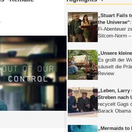
Stuart Fails 
the Universe
r
Fi-Abenteuer ze
Sitcom-Norm –
Unsere klein
Es grollt der W
säuselt die Prä
Review
Leben, Larry
Streben nach 
recycelt Gags 
Barack Obama 
Mermaids to 