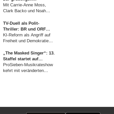
Mysteryserie mit „Heated
Mit Carrie-Anne Moss,
Rivalry“-Star
Clark Backo und Noah
veröffentlicht
Reid in weiteren
Hauptrollen (26.07.2026)
TV-Duell als Polit-
Thriller: BR und ORF
produzieren besonderes
KI-Reform als Angriff auf
Fernseh-Kammerspiel
Freiheit und Demokratie
(06.08.2026)
„The Masked Singer“: 13.
Staffel startet auf
überraschendem
ProSieben-Musikrateshow
Sendeplatz und viel
kehrt mit veränderten
früher als zuletzt
Vorzeichen zurück
(06.08.2026)