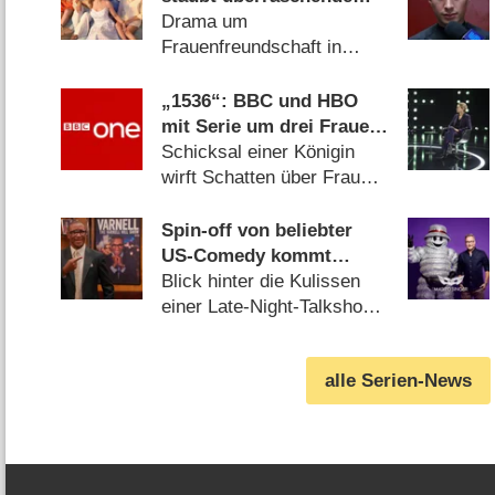
Verlängerung ab
Drama um
Frauenfreundschaft in
harten Zeiten großartig
gestartet (06.08.2026)
„1536“: BBC und HBO
mit Serie um drei Frauen
im Schatten der
Schicksal einer Königin
Verhaftung von Anne
wirft Schatten über Frauen
Boleyn
in der Provinz (06.08.2026)
Spin-off von beliebter
US-Comedy kommt
schon bald nach
Blick hinter die Kulissen
Deutschland
einer Late-Night-Talkshow
(06.08.2026)
alle Serien-News