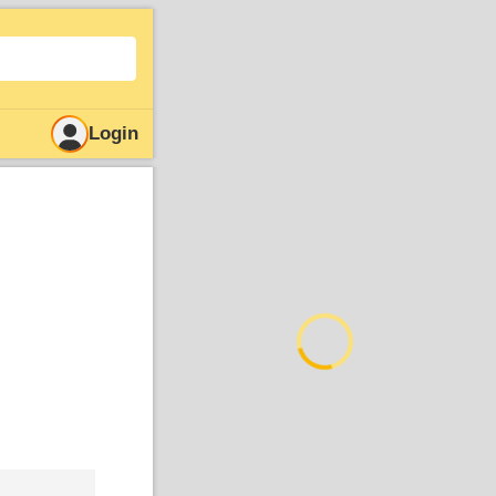
Login