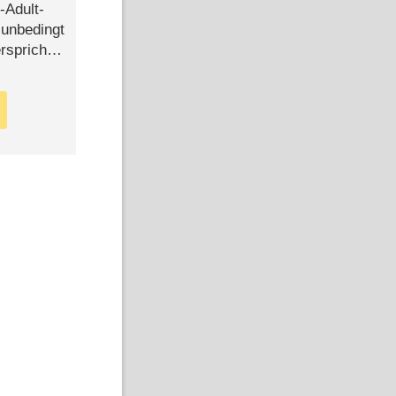
-Adult-
t unbedingt
rspricht –