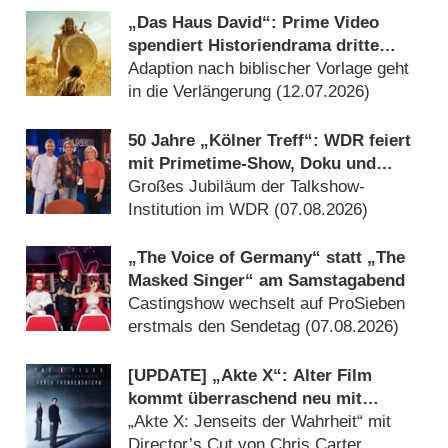
„Das Haus David“: Prime Video
spendiert Historiendrama dritte
Staffel
Adaption nach biblischer Vorlage geht
in die Verlängerung (12.07.2026)
50 Jahre „Kölner Treff“: WDR feiert
mit Primetime-Show, Doku und
Rückblicken
Großes Jubiläum der Talkshow-
Institution im WDR (07.08.2026)
„The Voice of Germany“ statt „The
Masked Singer“ am Samstagabend
Castingshow wechselt auf ProSieben
erstmals den Sendetag (07.08.2026)
[UPDATE] „Akte X“: Alter Film
kommt überraschend neu mit
deutlich mehr Horror
„Akte X: Jenseits der Wahrheit“ mit
Director’s Cut von Chris Carter