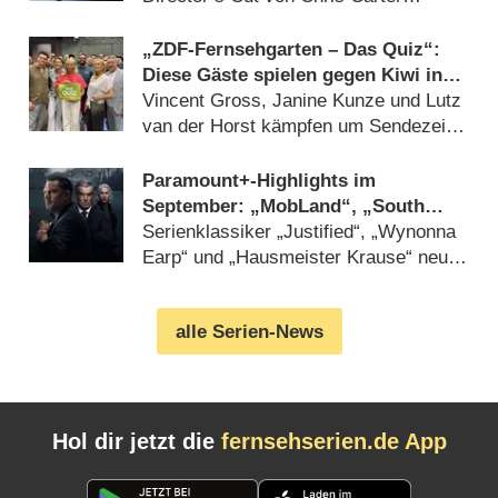
(07.08.2026)
„ZDF-Fernsehgarten – Das Quiz“:
Diese Gäste spielen gegen Kiwi in
der Sonderfolge am 9. August 2026
Vincent Gross, Janine Kunze und Lutz
van der Horst kämpfen um Sendezeit
(07.08.2026)
Paramount+-Highlights im
September: „MobLand“, „South
Park“, „FBI“, „DOC“ und
Serienklassiker „Justified“, „Wynonna
„Farscape“
Earp“ und „Hausmeister Krause“ neu
beim Streamingdienst (07.08.2026)
alle Serien-News
Hol dir jetzt die
fernsehserien.de App