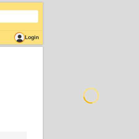
Login