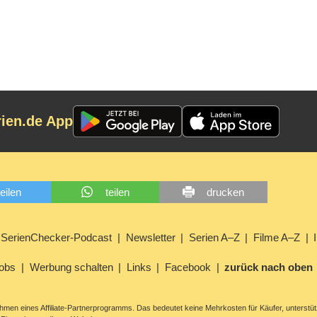
WDR (07.08.2026)
rien.de App
teilen
teilen
drucken
SerienChecker-Podcast
Newsletter
Serien A–Z
Filme A–Z
obs
Werbung schalten
Links
Facebook
zurück nach oben
men eines Affiliate-Partnerprogramms. Das bedeutet keine Mehrkosten für Käufer, unterstüt