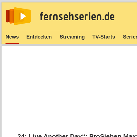
News
Entdecken
Streaming
TV-Starts
Serie
„24: Live Another Day“: ProSieben Maxx