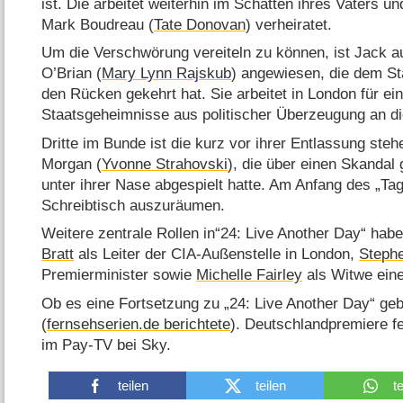
ist. Die arbeitet weiterhin im Schatten ihres Vaters u
Mark Boudreau (
Tate Donovan
) verheiratet.
Um die Verschwörung vereiteln zu können, ist Jack au
O’Brian (
Mary Lynn Rajskub
) angewiesen, die dem St
den Rücken gekehrt hat. Sie arbeitet in London für ei
Staatsgeheimnisse aus politischer Überzeugung an die 
Dritte im Bunde ist die kurz vor ihrer Entlassung ste
Morgan (
Yvonne Strahovski
), die über einen Skandal g
unter ihrer Nase abgespielt hatte. Am Anfang des „Tage
Schreibtisch auszuräumen.
Weitere zentrale Rollen in“24: Live Another Day“ ha
Bratt
als Leiter der CIA-Außenstelle in London,
Steph
Premierminister sowie
Michelle Fairley
als Witwe eine
Ob es eine Fortsetzung zu „24: Live Another Day“ gebe
(
fernsehserien.de berichtete
). Deutschlandpremiere fe
im Pay-TV bei Sky.
teilen
teilen
t