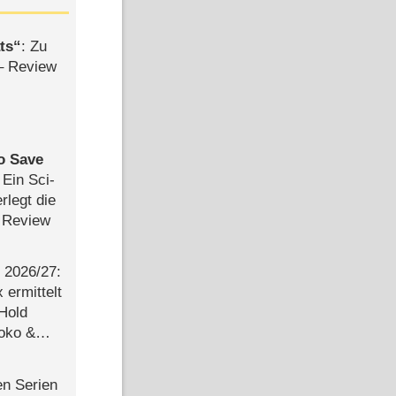
ts
: Zu
– Review
to Save
: Ein Sci-
rlegt die
 Review
2026/​27:
ermittelt
 Hold
Joko &
Urlaub
en Serien