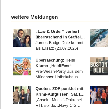
weitere Meldungen
„Law & Order“ verliert
überraschend in Staffel
26 Castmitglied
James Badge Dale kommt
als Ersatz (23.07.2026)
Überraschung: Heidi
Klums „HeidiFest“
wechselt zu RTL
Pre-Wiesn-Party aus dem
Münchner Hofbräuhaus
auch in diesem Jahr
(08.08.2026)
Quoten: ZDF punktet mit
Krimi-Aufgüssen, Sat.1
mit Zweitliga-Auftakt
„Absolut Musik“-Doku bei
RTL solide, „Navy CIS: