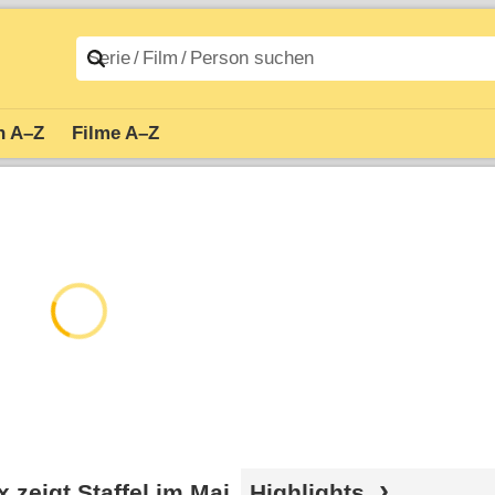
n A–Z
Filme A–Z
 zeigt Staffel im Mai
Highlights