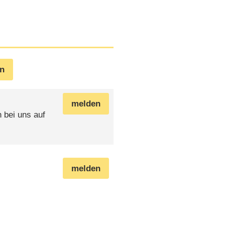
en
melden
h bei uns auf
melden