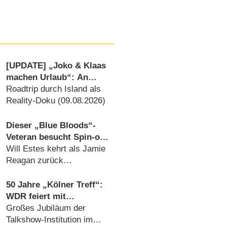
[UPDATE] „Joko & Klaas
machen Urlaub“: An
diesem Tag startet die
Roadtrip durch Island als
neue Sendung des
Reality-Doku (09.08.2026)
Entertainer-Duos
Dieser „Blue Bloods“-
Veteran besucht Spin-off
„Boston Blue“
Will Estes kehrt als Jamie
Reagan zurück
(08.08.2026)
50 Jahre „Kölner Treff“:
WDR feiert mit
Primetime-Show, Doku
Großes Jubiläum der
und Rückblicken
Talkshow-Institution im