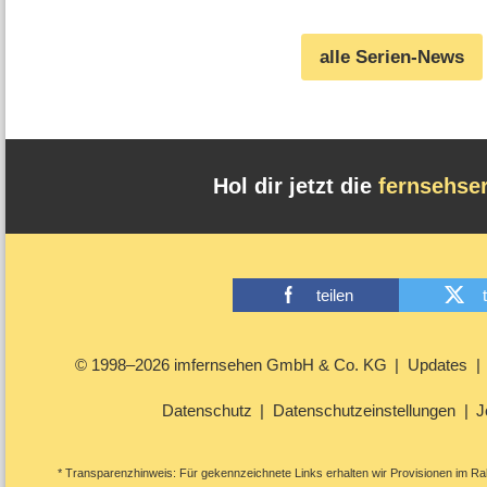
Origins“ versagt bei Kabel
Eins (08.08.2026)
alle Serien-News
Hol dir jetzt die
fernsehse
teilen
© 1998–2026 imfernsehen GmbH & Co. KG
Updates
Datenschutz
Datenschutzeinstellungen
J
* Transparenzhinweis: Für gekennzeichnete Links erhalten wir Provisionen im Rah