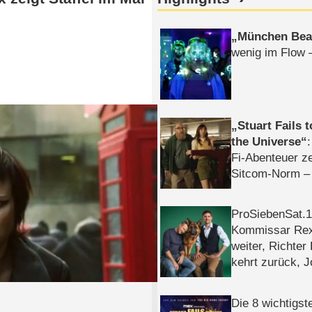
München Bea
wenig im Flow 
Stuart Fails 
the Universe
Fi-Abenteuer ze
Sitcom-Norm –
ProSiebenSat.1 
Kommissar Rex 
weiter, Richter
kehrt zurück, 
Klaas machen 
Die 8 wichtigst