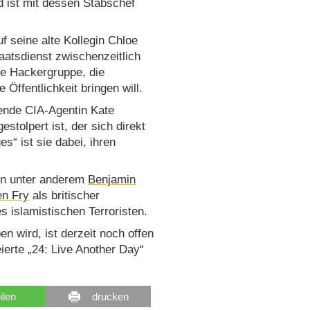
nd ist mit dessen Stabschef
f seine alte Kollegin Chloe
aatsdienst zwischenzeitlich
ne Hackergruppe, die
Öffentlichkeit bringen will.
hende CIA-Agentin Kate
estolpert ist, der sich direkt
s“ ist sie dabei, ihren
ben unter anderem
Benjamin
en Fry
als britischer
s islamistischen Terroristen.
n wird, ist derzeit noch offen
ierte „24: Live Another Day“
eilen
drucken