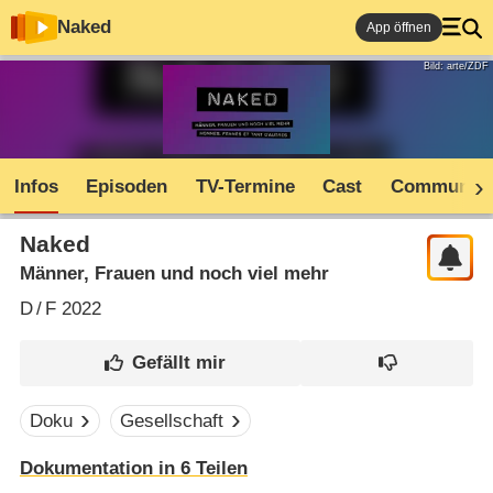
Naked
App öffnen
Bild: arte/ZDF
Infos
Episoden
TV-Termine
Cast
Community
Naked
Männer, Frauen und noch viel mehr
D
/
F
2022
Doku
Gesellschaft
Dokumentation in 6 Teilen