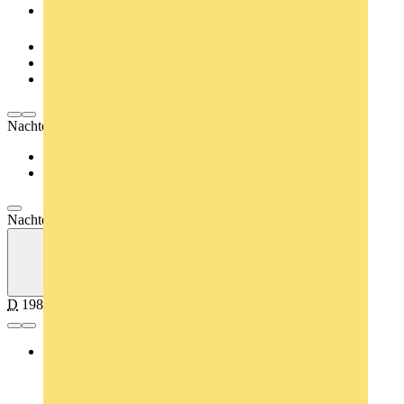
Infos
TV-Termine
Cast
Community
Nachtexpress
Cast & Crew
Weiterführende Links
Nachtexpress
D
1988–1989
Show/Talk/Musik