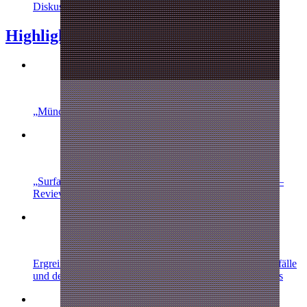
Diskussionen über Nachtexpress bei tvforen.de
Highlights
München Beats
: Zu wenig im Flow – Review
Surface – Das versunkene Dorf
: Trauma aus der Tiefe –
Review
Ergreifende
Wake Up
-Premiere, rätselhafte Vermisstenfälle
und der Einstand des semineuen
Tatort: München
-Duos