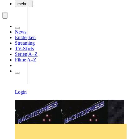
mehr…
News
Entdecken
Streaming
TV-Starts
Serien A–Z
Filme A–Z
Login
Bild: Tele 5 (Screenshot)