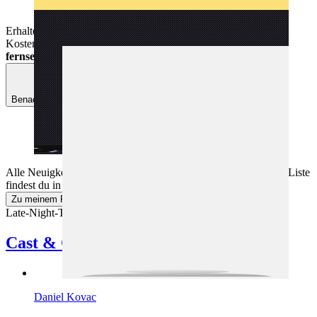
Erhalte Neuigkeiten zu
Nachtexpress
direkt auf dein Handy.
Kostenlos per App-Benachrichtigung.
Kostenlos mit der
fernsehserien.de
App.
Benachrichtige mich
Alle Neuigkeiten zu
Nachtexpress
und weiteren Serien deiner Liste
findest du in deinem persönlichen Feed.
Zu meinem Feed
Late-Night-Talkshow mit Daniel Kovac und Gästen.
Cast & Crew
Daniel Kovac