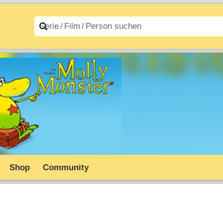
n A–Z
Filme A–Z
Shop
Community