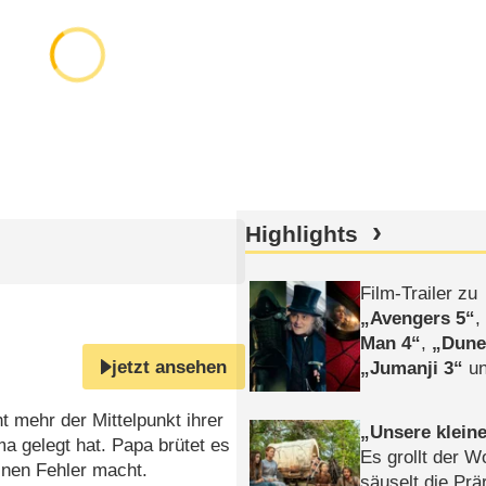
Highlights
Film-Trailer zu
Avengers 5
Man 4
,
Dune
jetzt ansehen
Jumanji 3
un
Horror
Clayfa
t mehr der Mittelpunkt ihrer
Unsere klein
a gelegt hat. Papa brütet es
Es grollt der W
einen Fehler macht.
säuselt die Prä