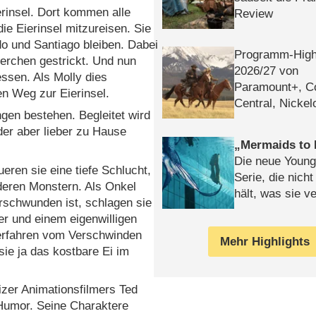
erinsel. Dort kommen alle
Review
die Eierinsel mitzureisen. Sie
do und Santiago bleiben. Dabei
Programm-High
erchen gestrickt. Und nun
2026/​27 von
ssen. Als Molly dies
Paramount+, 
en Weg zur Eierinsel.
Central, Nicke
gen bestehen. Begleitet wird
WELT
der aber lieber zu Hause
Mermaids to 
Die neue Young
queren
sie eine tiefe Schlucht,
Serie, die nich
deren Monstern. Als Onkel
hält, was sie ve
rschwunden ist, schlagen sie
Review
er und einem eigenwilligen
 erfahren vom Verschwinden
Mehr Highlights
sie ja das kostbare Ei im
zer Animationsfilmers Ted
 Humor. Seine Charaktere