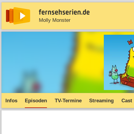
Molly Monster
News
Entdecken
Streaming
TV-Starts
Serie
Infos
Episoden
TV-Termine
Streaming
Cast