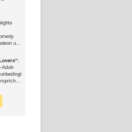
lights
Comedy
lodeon und
Lovers
:
-Adult-
t unbedingt
rspricht –