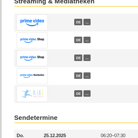
Streaming & Mediatheken
DE
…
DE
…
DE
…
DE
…
DE
…
Sendetermine
Do.
25.12.2025
06:20–
07:30