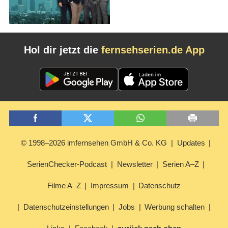
Hol dir jetzt die
fernsehserien.de App
© 1998–2026 imfernsehen GmbH & Co. KG
Updates
SerienChecker-Podcast
Newsletter
Serien A–Z
Filme A–Z
Impressum
Datenschutz
Datenschutzeinstellungen
Jobs
Werbung schalten