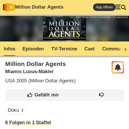
Million Dollar Agents
App öffnen
Bild: North South Productions (Screenshot)
Infos
Episoden
TV-Termine
Cast
Community
Million Dollar Agents
Miamis Luxus-Makler
USA
2005 (
Million Dollar Agents
)
Doku
6
Folgen in
1
Staffel