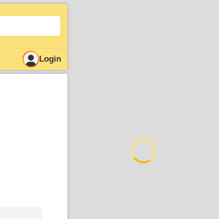
Login