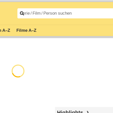
n A–Z
Filme A–Z
Highlights