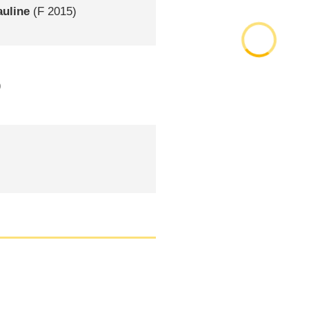
auline
(
F
2015)
)