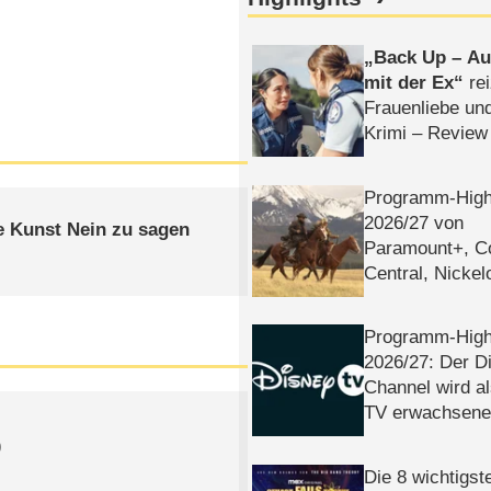
Back Up – Auf
mit der Ex
rei
Frauenliebe un
Krimi – Review
Programm-High
2026/​27 von
e Kunst Nein zu sagen
Paramount+, 
Central, Nicke
WELT
Programm-High
2026/​27: Der D
Channel wird a
TV erwachsene
)
Die 8 wichtigst