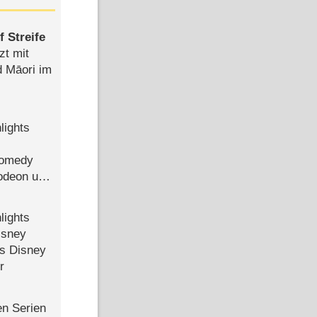
 Streife
zt mit
d Māori im
lights
Comedy
lodeon und
lights
isney
ls Disney
r
en Serien