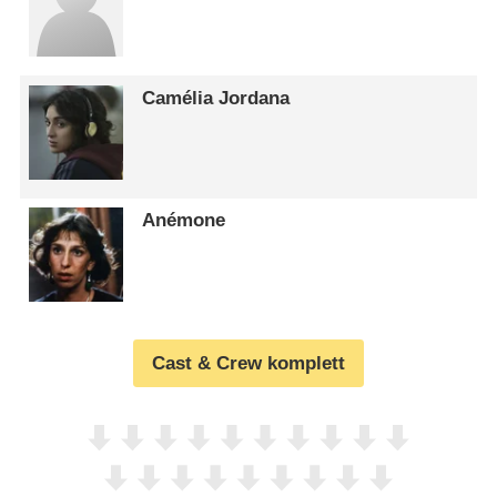
Camélia Jordana
Anémone
Cast & Crew komplett