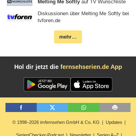
Melting Me Softly
auf TV Wunschliste
Diskussionen über Melting Me Softly bei
tvforen.de
mehr…
Hol dir jetzt die
fernsehserien.de App
© 1998–2026 imfernsehen GmbH & Co. KG
Updates
SerienChecker-Podcast
Newsletter
Serien A–Z