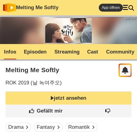
Melting Me Softly
App öffnen
Bild: tvN
Infos
Episoden
Streaming
Cast
Community
Melting Me Softly
ROK
2019 (
날 녹여주오
)
jetzt ansehen
Drama
Fantasy
Romantik