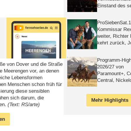
Einstand des 
Tatort: Münc
Duos
ProSiebenSat.1 
Kommissar Rex 
weiter, Richter
kehrt zurück, 
Klaas machen 
Programm-High
raße von Dover und die Straße
2026/​27 von
te Meerengen vor, an denen
Paramount+, 
lreiche Lebensformen
Central, Nicke
aben Menschen schon früh für
WELT
sierung diese sensiblen
hen sich darum, die
Mehr Highlights
ren.
(Text: RS/arte)
gen