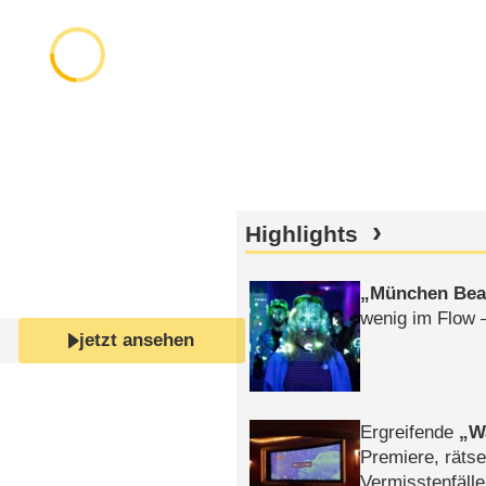
Highlights
München Bea
wenig im Flow 
jetzt ansehen
Ergreifende
W
Premiere, rätse
Vermisstenfälle