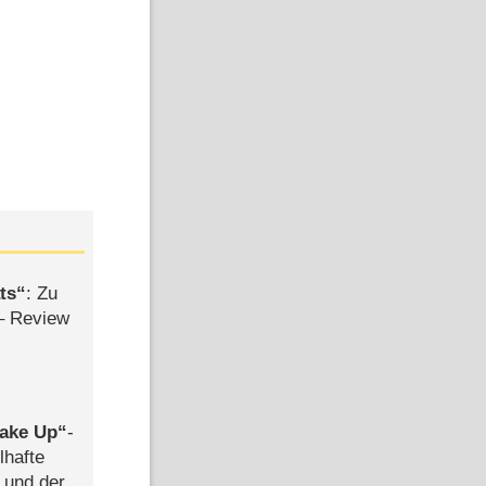
ts
: Zu
– Review
ake Up
-
lhafte
 und der