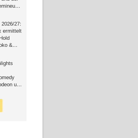
semineuen
hen
-
2026/​27:
ermittelt
 Hold
Joko &
Urlaub
lights
Comedy
lodeon und