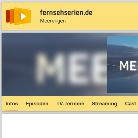
Meerengen
News
Entdecken
Streaming
TV-Starts
Serie
Infos
Episoden
TV-Termine
Streaming
Cast