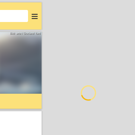
Login
Bild: arte / Docland Yard