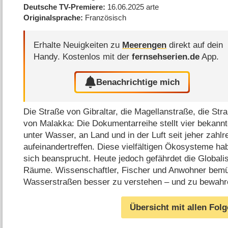
Deutsche TV-Premiere
16.06.2025
arte
Originalsprache
Französisch
Erhalte Neuigkeiten zu
Meerengen
direkt auf dein
Handy.
Kostenlos mit der
fernsehserien.de
App.
Benachrichtige mich
Die Straße von Gibraltar, die Magellanstraße, die St
von Malakka: Die Dokumentarreihe stellt vier bekann
unter Wasser, an Land und in der Luft seit jeher zah
aufeinandertreffen. Diese vielfältigen Ökosysteme h
sich beansprucht. Heute jedoch gefährdet die Globali
Räume. Wissenschaftler, Fischer und Anwohner bemü
Wasserstraßen besser zu verstehen – und zu bewah
Übersicht mit allen Fol