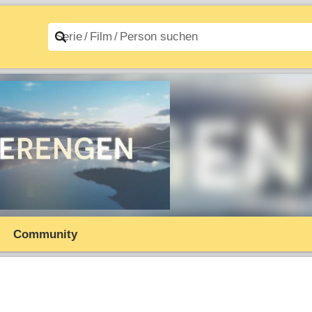
n A–Z
Filme A–Z
Community