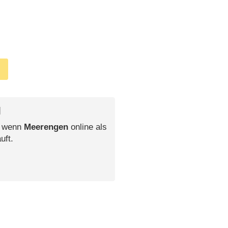
l
, wenn
Meerengen
online als
uft.