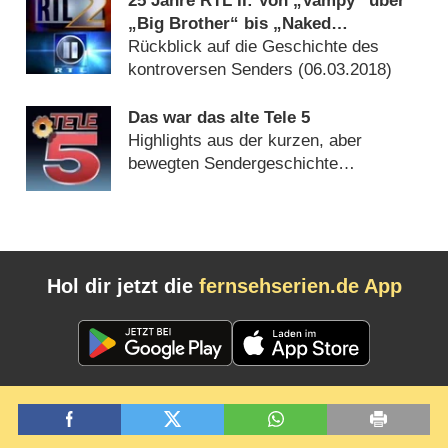
25 Jahre RTL II: Von „Vampy“ über
„Big Brother“ bis „Naked
Attraction“
Rückblick auf die Geschichte des
kontroversen Senders (
06.03.2018
)
Das war das alte Tele 5
Highlights aus der kurzen, aber
bewegten Sendergeschichte
(
17.10.2015
)
Hol dir jetzt die
fernsehserien.de App