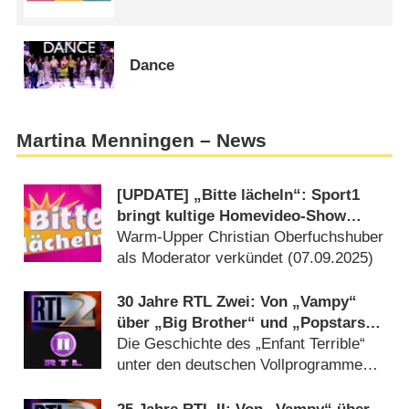
Dance
Martina Menningen – News
[UPDATE] „Bitte lächeln“: Sport1
bringt kultige Homevideo-Show
zurück
Warm-Upper Christian Oberfuchshuber
als Moderator verkündet (
07.09.2025
)
30 Jahre RTL Zwei: Von „Vampy“
über „Big Brother“ und „Popstars“
bis „Kampf der Realitystars“
Die Geschichte des „Enfant Terrible“
unter den deutschen Vollprogrammen
im Rückblick (
04.03.2023
)