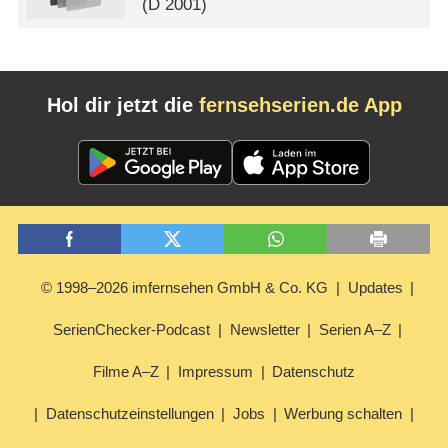
(
D
2001)
Hol dir jetzt die
fernsehserien.de App
© 1998–2026 imfernsehen GmbH & Co. KG
Updates
SerienChecker-Podcast
Newsletter
Serien A–Z
Filme A–Z
Impressum
Datenschutz
Datenschutzeinstellungen
Jobs
Werbung schalten