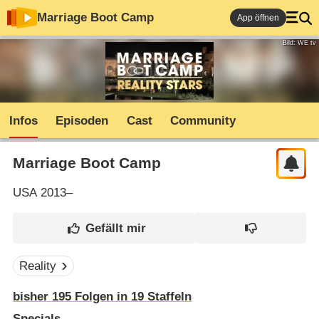
Marriage Boot Camp
App öffnen
Bild: WE tv
Infos
Episoden
Cast
Community
Marriage Boot Camp
USA
2013–
Reality
bisher
195
Folgen in
19
Staffeln
Specials