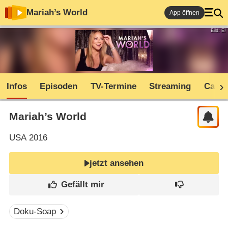
Mariah’s World
App öffnen
Bild: E!
Infos
Episoden
TV-Termine
Streaming
Cast
Mariah’s World
USA
2016
jetzt ansehen
Doku-Soap