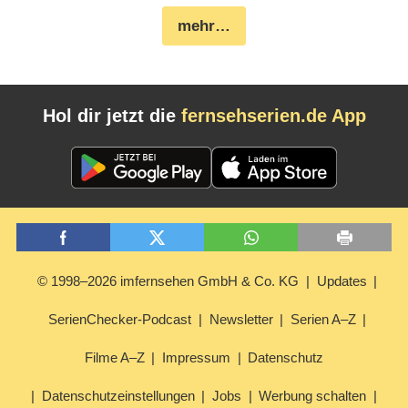
mehr…
Hol dir jetzt die
fernsehserien.de App
© 1998–2026 imfernsehen GmbH & Co. KG
Updates
SerienChecker-Podcast
Newsletter
Serien A–Z
Filme A–Z
Impressum
Datenschutz
Datenschutzeinstellungen
Jobs
Werbung schalten