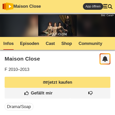
Maison Close
App öffnen
Bild: Canal+
Infos
Episoden
Cast
Shop
Community
Maison Close
F
2010–2013
jetzt kaufen
Drama/Soap