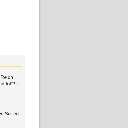
 Reich
d tot?! –
en Serien