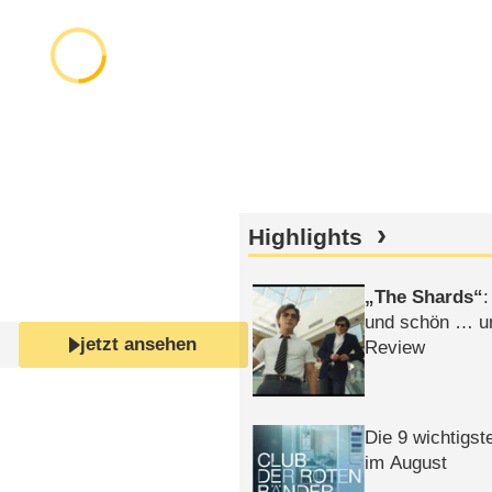
Highlights
The Shards
:
und schön … un
jetzt ansehen
Review
Die 9 wichtigst
im August