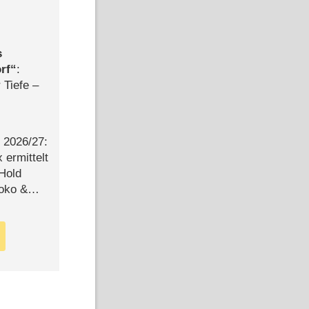
s
rf
:
 Tiefe –
2026/​27:
ermittelt
 Hold
Joko &
Urlaub