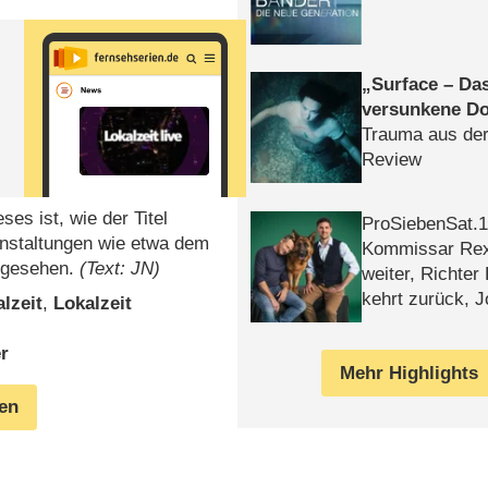
Surface – Da
versunkene Do
Trauma aus der
Review
es ist, wie der Titel
ProSiebenSat.1 
anstaltungen wie etwa dem
Kommissar Rex 
orgesehen.
(Text: JN)
weiter, Richter
kehrt zurück, 
lzeit
,
Lokalzeit
Klaas machen 
er
Mehr Highlights
gen