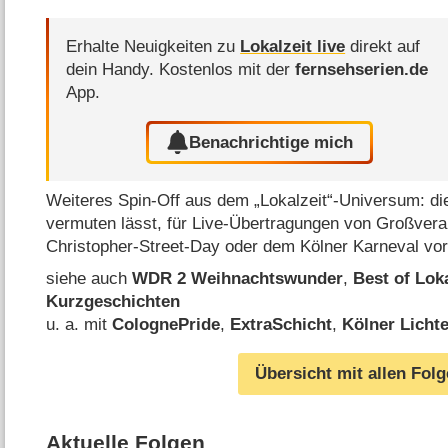
Erhalte Neuigkeiten zu
Lokalzeit live
direkt auf
dein Handy.
Kostenlos mit der
fernsehserien.de
App.
Benachrichtige mich
Weiteres Spin-Off aus dem „Lokalzeit“-Universum: dies
vermuten lässt, für Live-Übertragungen von Großver
Christopher-Street-Day oder dem Kölner Karneval v
siehe auch
WDR 2 Weihnachtswunder
,
Best of Loka
Kurzgeschichten
u. a. mit
ColognePride
,
ExtraSchicht
,
Kölner Licht
Übersicht mit allen Fol
Aktuelle Folgen