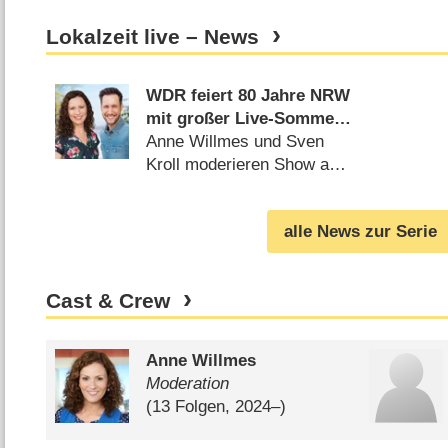
Lokalzeit live – News
WDR feiert 80 Jahre NRW
mit großer Live-Sommer-
Party
Anne Willmes und Sven
Kroll moderieren Show am
Rheinufer (
10.07.2026
)
alle News zur Serie
Cast & Crew
Anne Willmes
Moderation
(13 Folgen, 2024⁠–⁠)