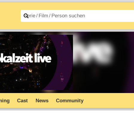
n A–Z
Filme A–Z
ming
Cast
News
Community