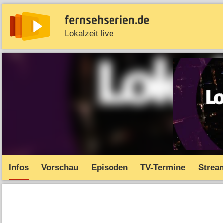
Lokalzeit live
News
Entdecken
Streaming
TV-Starts
Serie
Infos
Vorschau
Episoden
TV-Termine
Strea