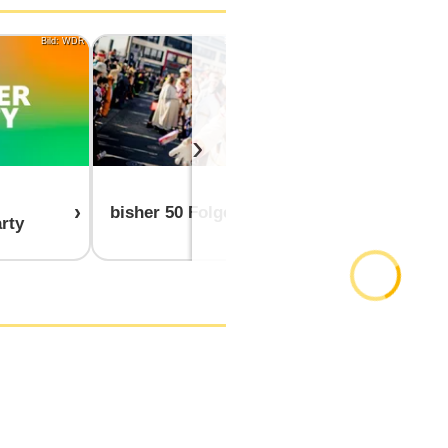
Bild: WDR
Bild: WDR/Marius Becker
›
bisher 50 Folgen
rty