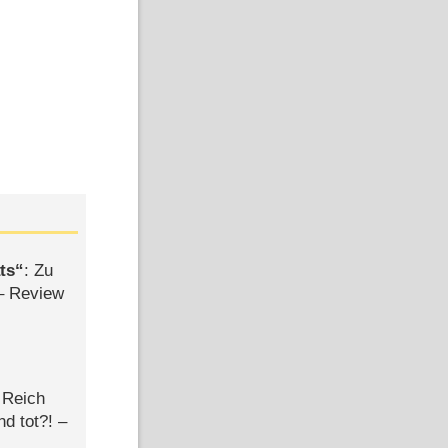
ts
: Zu
– Review
 Reich
d tot?! –