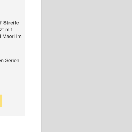
 Streife
zt mit
d Māori im
en Serien