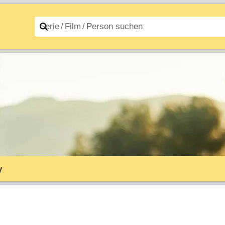
n A–Z
Filme A–Z
y