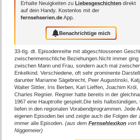
Erhalte Neuigkeiten zu
Liebesgeschichten
direkt
auf dein Handy.
Kostenlos mit der
fernsehserien.de
App.
Benachrichtige mich
33-tlg. dt. Episodenreihe mit abgeschlossenen Gesch
zwischenmenschliche Beziehungen.Nicht immer ging e
zwischen Mann und Frau, sondern auch mal zwische
Enkelkind. Verschiedene, oft sehr prominente Darstelle
darunter Marianne Sägebrecht, Peer Augustinski, Kat
Walter Sittler, Iris Berben, Karl Lieffen, Joachim Kró
Charles Regnier. Regnier hatte bereits in der gleich
1967 eine Hauptrolle gespielt.Die teils halbstündigen,
liefen in den regionalen Vorabendprogrammen. Jede A
eigenen Episoden bei und zeigte auch die Folgen der 
immer alle Episoden.
(aus dem
Fernsehlexikon
von M
Niggemeier)