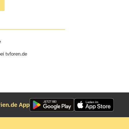
e
ei tvforen.de
rien.de App