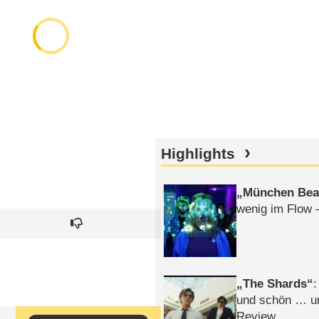
Highlights
München Bea
wenig im Flow 
The Shards
:
und schön … un
Review