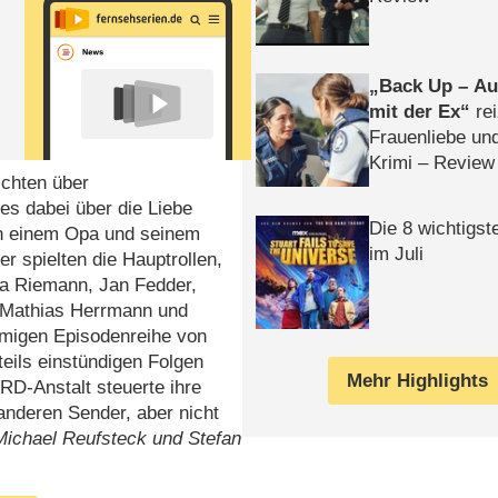
Back Up – Auf
mit der Ex
rei
Frauenliebe un
Krimi – Review
ichten über
s dabei über die Liebe
Die 8 wichtigst
n einem Opa und seinem
im Juli
r spielten die Hauptrollen,
ja Riemann, Jan Fedder,
l, Mathias Herrmann und
namigen Episodenreihe von
 teils einstündigen Folgen
Mehr Highlights
RD-Anstalt steuerte ihre
anderen Sender, aber nicht
ichael Reufsteck und Stefan