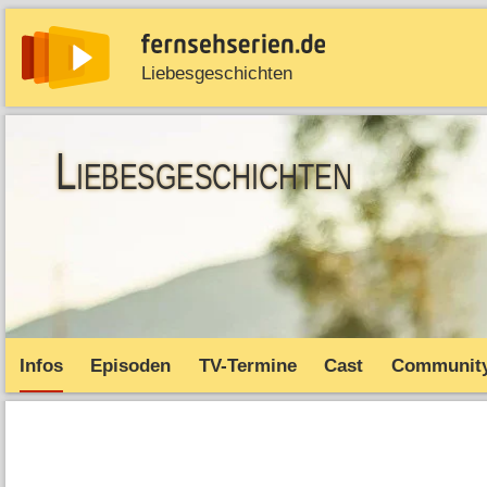
Liebesgeschichten
News
Entdecken
Streaming
TV-Starts
Serie
Liebesgeschichten
Infos
Episoden
TV-Termine
Cast
Communit