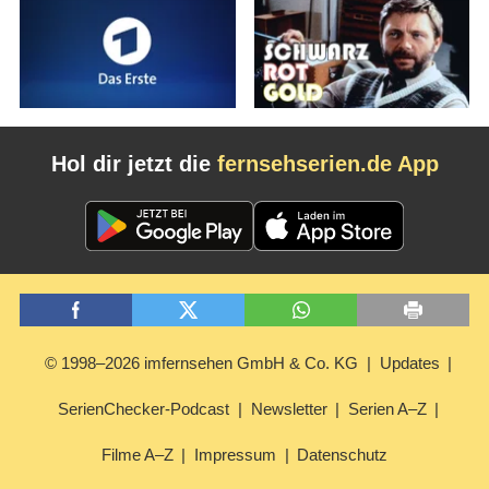
Hol dir jetzt die
fernsehserien.de App
© 1998–2026 imfernsehen GmbH & Co. KG
Updates
SerienChecker-Podcast
Newsletter
Serien A–Z
Filme A–Z
Impressum
Datenschutz