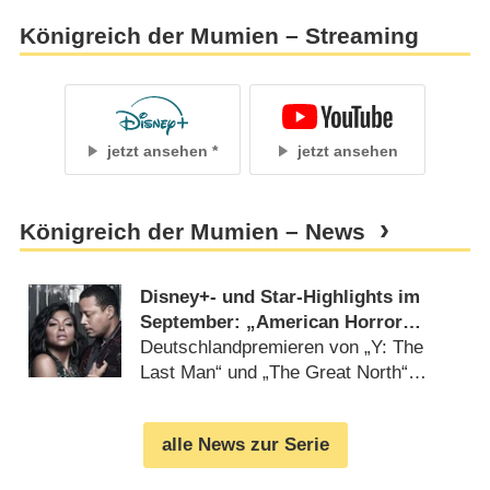
Königreich der Mumien – Streaming
jetzt ansehen
jetzt ansehen
Königreich der Mumien – News
Disney+- und Star-Highlights im
September: „American Horror
Stories“, „Empire“, „Die Dinos“ und
Deutschlandpremieren von „Y: The
„Golden Girls“
Last Man“ und „The Great North“
(
17.08.2021
)
alle News zur Serie