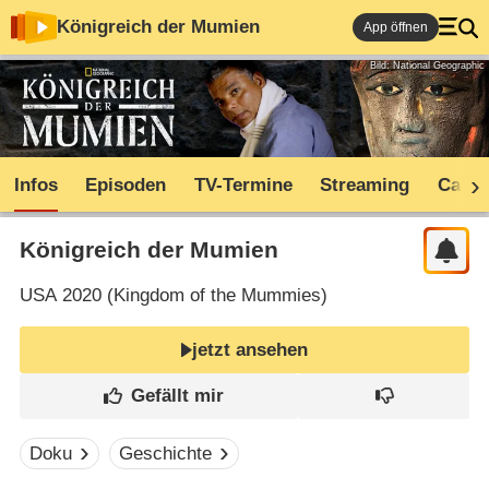
Königreich der Mumien
App öffnen
Bild: National Geographic
Infos
Episoden
TV-Termine
Streaming
Cast
Königreich der Mumien
USA
2020 (
Kingdom of the Mummies
)
jetzt ansehen
Doku
Geschichte