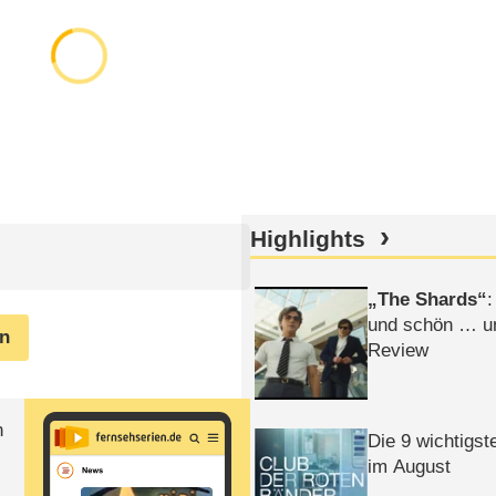
Highlights
The Shards
:
und schön … un
en
Review
n
Die 9 wichtigst
im August