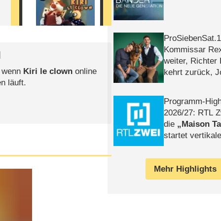
ProSiebenSat.1 
Kommissar Rex 
l
weiter, Richter
, wenn
Kiri le clown
online
kehrt zurück, 
n läuft.
Klaas machen 
Programm-High
2026/​27: RTL Z
die
Maison T
startet vertika
– Tag & Nacht
Mehr Highlights