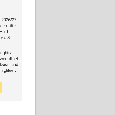
2026/​27:
ermittelt
 Hold
Joko &
Urlaub
lights
wei öffnet
abou
und
len
Berlin
-Ableger