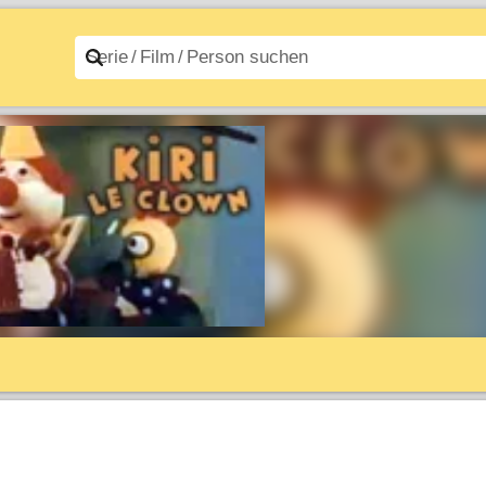
n A–Z
Filme A–Z