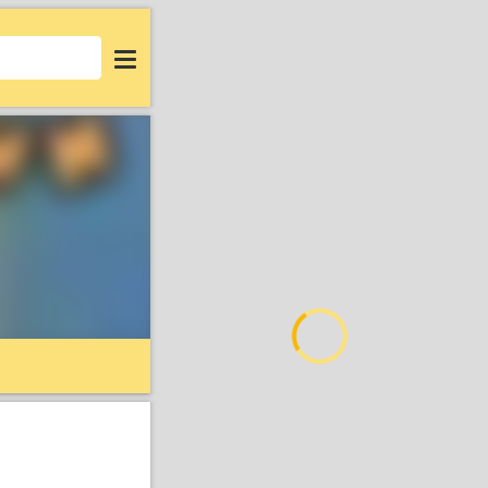
Login