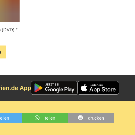
wn (DVD)
s
rien.de App
teilen
teilen
drucken