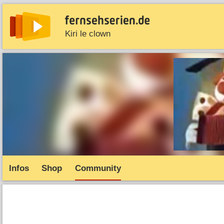
Kiri le clown
News
Entdecken
Streaming
TV-Starts
Serie
Infos
Shop
Community