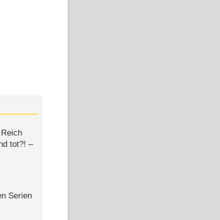
 Reich
d tot?! –
en Serien