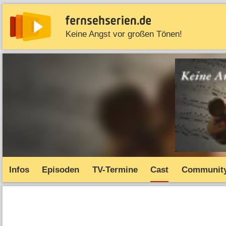
Keine Angst vor großen Tönen!
News
Entdecken
Streaming
TV-Starts
Serie
Infos
Episoden
TV-Termine
Cast
Communit