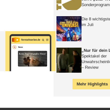
Sonderprogra
Die Helgolän
Die 8 wichtigst
im Juli
Nur für dein
Spektakel der
Unwahrscheinli
– Review
Mehr Highlights