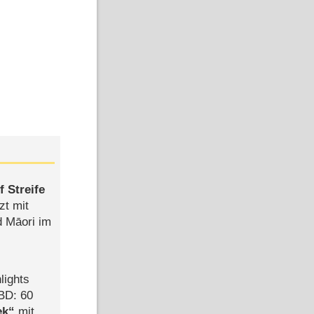
 Streife
zt mit
d Māori im
lights
BD: 60
ek
mit