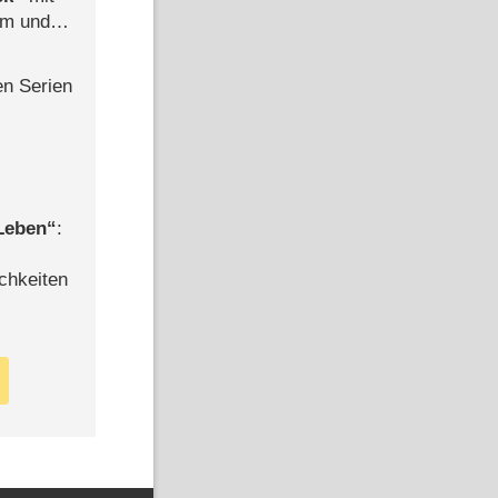
mm und
der
en Serien
 Leben
:
chkeiten