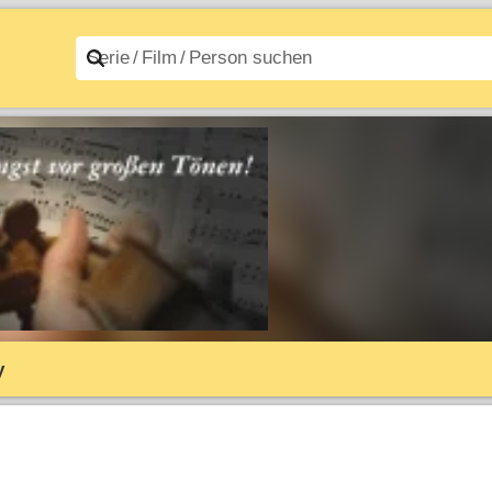
n A–Z
Filme A–Z
y