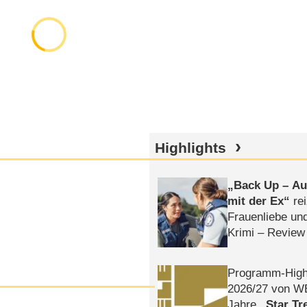
Highlights
Back Up – Auf
mit der Ex
rei
Frauenliebe un
Krimi – Review
Programm-High
2026/​27 von W
Jahre
Star Tr