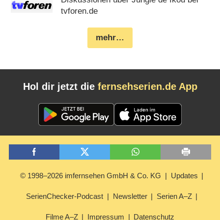
tvforen.de
mehr…
Hol dir jetzt die
fernsehserien.de App
© 1998–2026 imfernsehen GmbH & Co. KG
Updates
SerienChecker-Podcast
Newsletter
Serien A–Z
Filme A–Z
Impressum
Datenschutz