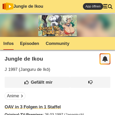
Jungle de Ikou
App öffnen
Infos
Episoden
Community
Jungle de Ikou
J
1997 (
Janguru de Ikō
)
Anime
OAV in 3 Folgen in 1 Staffel
Original-TV-Premiere
26.03.1997
(Japanisch)