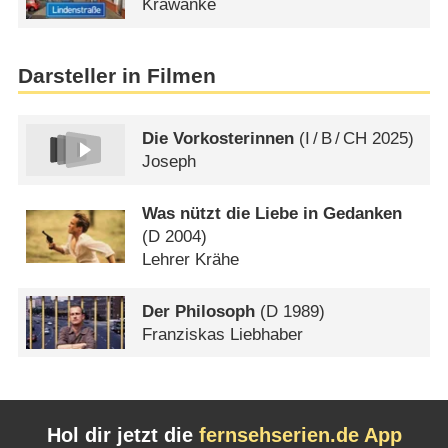
Krawanke
Darsteller in Filmen
Die Vorkosterinnen
(
I
/
B
/
CH
2025)
Joseph
Was nützt die Liebe in Gedanken
(
D
2004)
Lehrer Krähe
Der Philosoph
(
D
1989)
Franziskas Liebhaber
Hol dir jetzt die
fernsehserien.de App