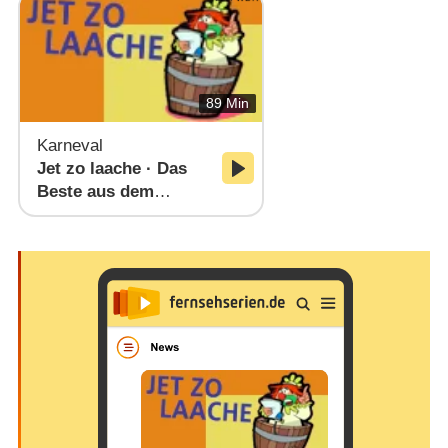
89 Min
Karneval
Jet zo laache · Das
Beste aus dem
rheinisch-
westfälischen Karnev