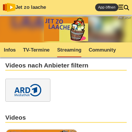
Jet zo laache
App öffnen
Bild: WDR
Infos
TV-Termine
Streaming
Community
Videos nach Anbieter filtern
Videos
Bild: WDR