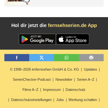
Hol dir jetzt die
fernsehserien.de App
© 1998–2026 imfernsehen GmbH & Co. KG
Updates
SerienChecker-Podcast
Newsletter
Serien A–Z
Filme A–Z
Impressum
Datenschutz
Datenschutzeinstellungen
Jobs
Werbung schalten