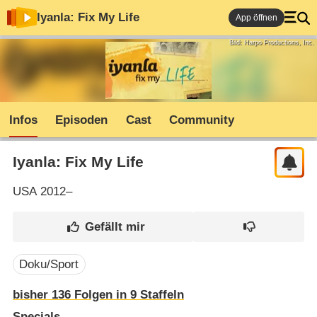
Iyanla: Fix My Life
App öffnen
Bild: Harpo Productions, Inc.
Infos
Episoden
Cast
Community
Iyanla: Fix My Life
USA
2012–
Doku/Sport
bisher
136
Folgen in
9
Staffeln
Specials