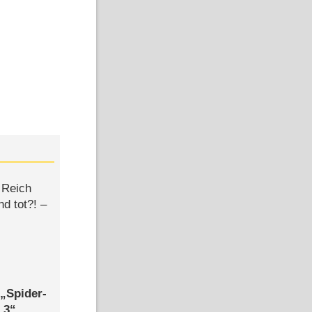
 Reich
d tot?! –
,
Spider-
 3
,