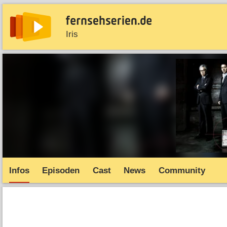
Iris
News
Entdecken
Streaming
TV-Starts
Serie
Infos
Episoden
Cast
News
Community