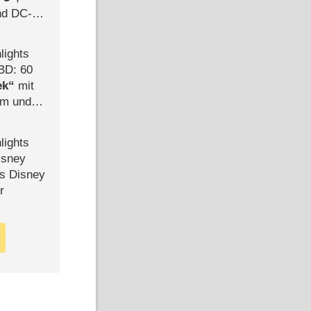
d DC-
ce
lights
BD: 60
ek
mit
mm und
der
lights
isney
ls Disney
r