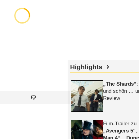
Highlights
The Shards
:
und schön … un
Review
Film-Trailer zu
Avengers 5
Man 4
,
Dune