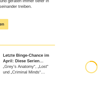
und geraten immer tiefer in
seinander treiben.
gen
Letzte Binge-Chance im
April: Diese Serien
fliegen bei Amazon &
„Grey’s Anatomy“, „Lost“
Netflix raus
und „Criminal Minds“
betroffen (
08.04.2022
)