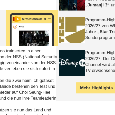
Jumanji 3
un
Horror
Clayfa
Programm-High
2026/​27 von W
Jahre
Star Tr
Sonderprogra
Die Helgolän
 trainierten in einer
Programm-High
on der NSS (National Security
2026/​27: Der D
gig voneinander von der NSS-
Channel wird a
verlieben sie sich sofort in
TV erwachsene
en die zwei heimlich gefasst
. Beide bestehen den Test und
Mehr Highlights
 wieder auf Choi Seung-Hee
 und die nun ihre Teamleaderin
zen sie nun das Land und