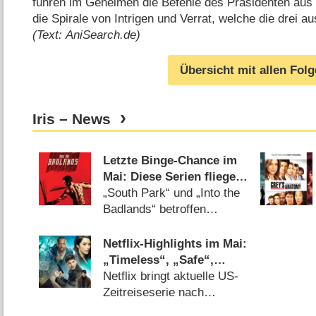
führen im Geheimen die Befehle des Präsidenten aus 
die Spirale von Intrigen und Verrat, welche die drei au
(Text: AniSearch.de)
Übersicht mit allen Fol
Iris – News
Letzte Binge-Chance im
Mai: Diese Serien fliegen
bei Amazon & Netflix
„South Park“ und „Into the
raus
Badlands“ betroffen
(
03.05.2022
)
Netflix-Highlights im Mai:
„Timeless“, „Safe“,
„Suits“, „Trolljäger“ und
Netflix bringt aktuelle US-
„The Rain“
Zeitreiseserie nach
Deutschland (
24.04.2018
)