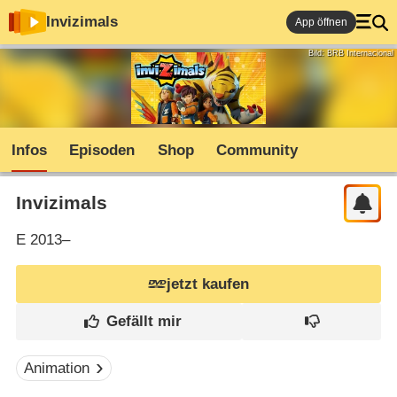
Invizimals
App öffnen
Bild: BRB Internacional
Infos
Episoden
Shop
Community
Invizimals
E
2013–
jetzt kaufen
Animation