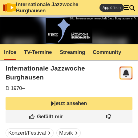
Internationale Jazzwoche
App öffnen
Burghausen
Bild: Interessengemeinschaft Jazz Burghausen e. V.
Infos
TV-Termine
Streaming
Community
Internationale Jazzwoche
Burghausen
D
1970–
jetzt ansehen
Konzert/Festival
Musik