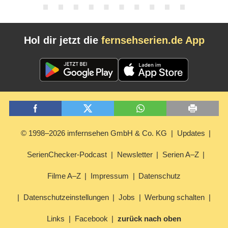
Hol dir jetzt die
fernsehserien.de App
© 1998–2026 imfernsehen GmbH & Co. KG
Updates
SerienChecker-Podcast
Newsletter
Serien A–Z
Filme A–Z
Impressum
Datenschutz
Datenschutzeinstellungen
Jobs
Werbung schalten
Links
Facebook
zurück nach oben