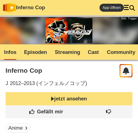
Inferno Cop
App öffnen
Bild: Trigger
Infos
Episoden
Streaming
Cast
Community
Inferno Cop
J
2012–2013 (
インフェルノコップ
)
jetzt ansehen
Anime