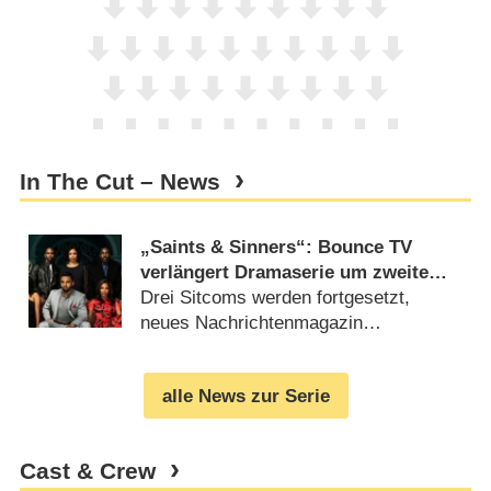
In The Cut – News
„Saints & Sinners“: Bounce TV
verlängert Dramaserie um zweite
Staffel
Drei Sitcoms werden fortgesetzt,
neues Nachrichtenmagazin
angekündigt (
14.04.2016
)
alle News zur Serie
Cast & Crew