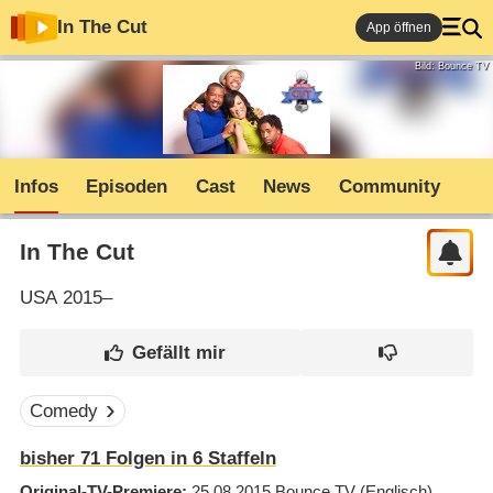
In The Cut
App öffnen
Bild: Bounce TV
Infos
Episoden
Cast
News
Community
In The Cut
USA
2015–
Comedy
bisher
71
Folgen in
6
Staffeln
Original-TV-Premiere
25.08.2015
Bounce TV
(Englisch)