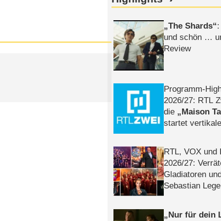
The Shards
:
und schön … un
Review
Programm-High
2026/​27: RTL Z
die
Maison T
startet vertika
– Tag & Nacht
RTL, VOX und
2026/​27: Verrät
Gladiatoren un
Sebastian Lege
Nur für dein