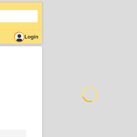
Login