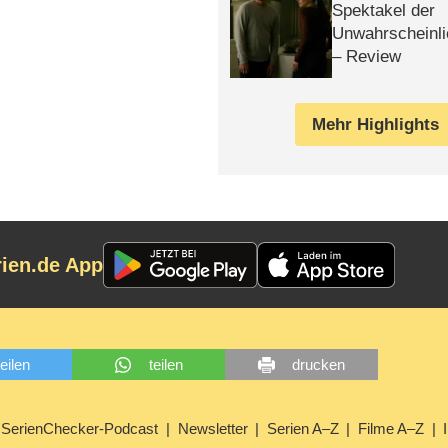
Spektakel der
Unwahrscheinli
– Review
Mehr Highlights
rien.de App
teilen
teilen
drucken
SerienChecker-Podcast
Newsletter
Serien A–Z
Filme A–Z