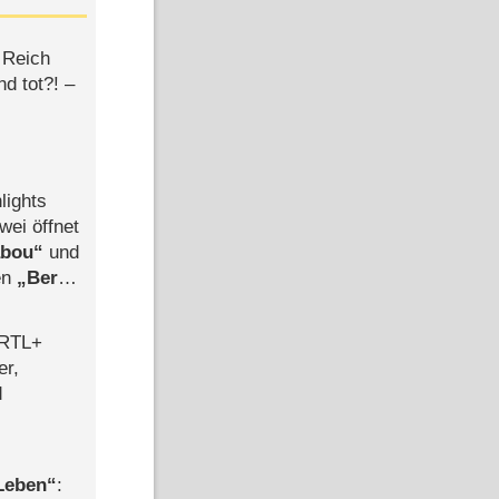
 Reich
d tot?! –
lights
wei öffnet
abou
und
len
Berlin
-Ableger
 RTL+
er,
d
 Leben
: