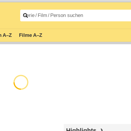
n A–Z
Filme A–Z
Highlights