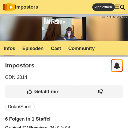
Impostors
App öffnen
Bild: CMJ Productions
Infos
Episoden
Cast
Community
Impostors
CDN
2014
Doku/Sport
6
Folgen in
1
Staffel
Original-TV-Premiere
24.01.2014