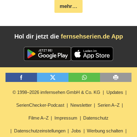
mehr…
Hol dir jetzt die
fernsehserien.de App
© 1998–2026 imfernsehen GmbH & Co. KG
Updates
SerienChecker-Podcast
Newsletter
Serien A–Z
Filme A–Z
Impressum
Datenschutz
Datenschutzeinstellungen
Jobs
Werbung schalten