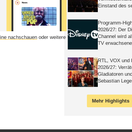
Einstand des 
Tatort: Münc
Duos
Programm-High
2026/​27: Der D
Channel wird a
ine nachschauen
oder weitere
TV erwachsene
RTL, VOX und
2026/​27: Verrät
Gladiatoren un
Sebastian Lege
Mehr Highlights