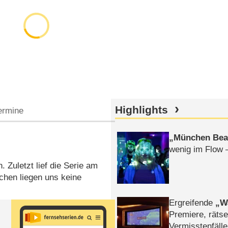
Highlights
ermine
München Bea
wenig im Flow 
. Zuletzt lief die Serie am
hen liegen uns keine
Ergreifende
W
Premiere, rätse
Vermisstenfälle