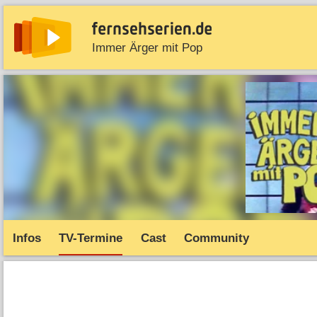
Immer Ärger mit Pop
News
Entdecken
Streaming
TV-Starts
Serie
Infos
TV-Termine
Cast
Community