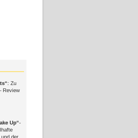
ts
: Zu
– Review
ake Up
-
lhafte
 und der