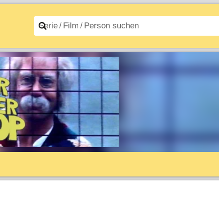
n A–Z
Filme A–Z