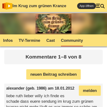
Im Krug zum grünen Kranze
App öffnen
Infos
TV-Termine
Cast
Community
Kommentare 1–8 von 8
neuen Beitrag schreiben
alexander
(geb. 1986) am
18.01.2012
melden
liebe ruth lieber willy ich finde es
schade dass euere sendung im krug zum grünen
kranze nicht mehr läuft es war immer so schön am