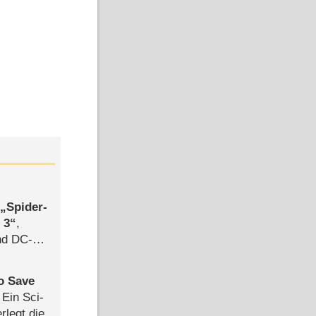
,
Spider-
 3
,
d DC-
ce
to Save
: Ein Sci-
rlegt die