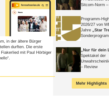
Sitcom-Norm –
Programm-High
2026/​27 von W
Jahre
Star Tr
Sonderprogra
, in der ältere Bürger
Die Helgolän
llen durften. Die erste
Nur für dein
Fiakerlied mit Paul Hörbiger
Spektakel der
ello“.
Unwahrscheinli
– Review
Mehr Highlights