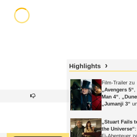
Highlights
Film-Trailer zu
Avengers 5
Man 4
,
Dune
Jumanji 3
un
Horror
Clayfa
Stuart Fails 
the Universe
Fi-Abenteuer ze