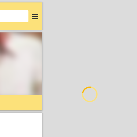
Login