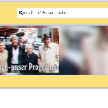
n A–Z
Filme A–Z