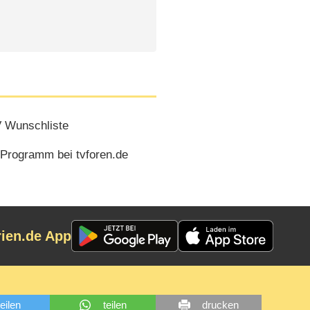
 Wunschliste
 Programm bei tvforen.de
rien.de App
teilen
teilen
drucken