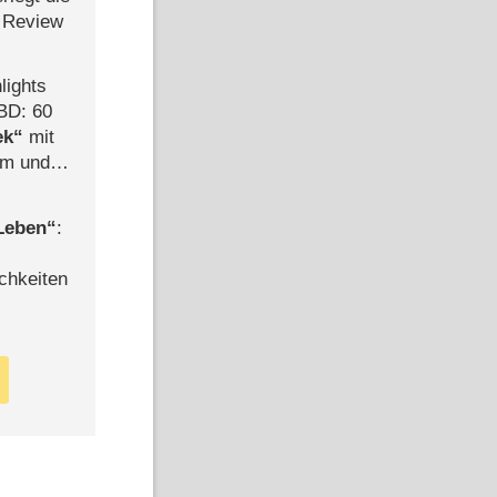
 Review
lights
BD: 60
ek
mit
mm und
der
 Leben
:
chkeiten