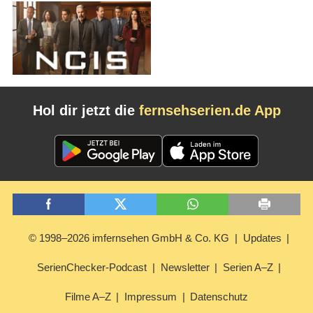
Hol dir jetzt die
fernsehserien.de App
© 1998–2026 imfernsehen GmbH & Co. KG
Updates
SerienChecker-Podcast
Newsletter
Serien A–Z
Filme A–Z
Impressum
Datenschutz