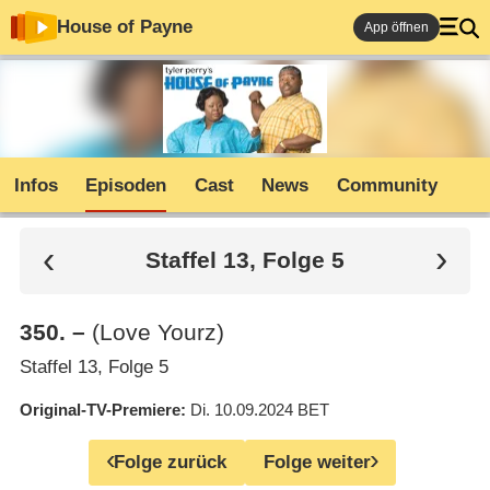
House of Payne
App öffnen
Infos
Episoden
Cast
News
Community
Staffel 13, Folge 5
350
.
–
(Love Yourz)
Staffel 13, Folge 5
Original-TV-Premiere
Di. 10.09.2024
BET
Folge zurück
Folge weiter