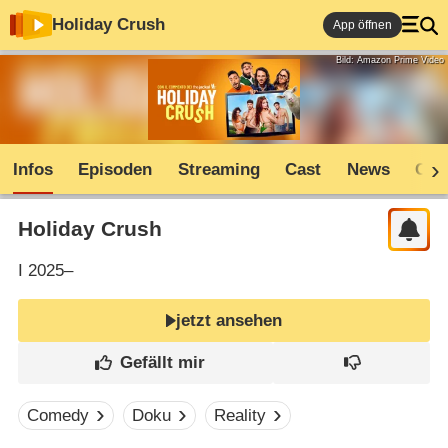
Holiday Crush
App öffnen
Bild: Amazon Prime Video
Infos
Episoden
Streaming
Cast
News
Com
Holiday Crush
I
2025–
jetzt ansehen
Comedy
Doku
Reality