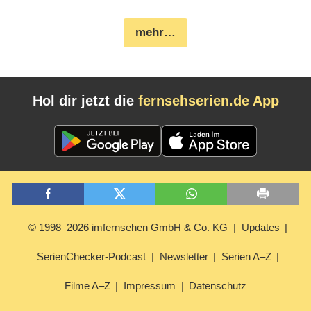
mehr…
Hol dir jetzt die
fernsehserien.de App
© 1998–2026 imfernsehen GmbH & Co. KG
Updates
SerienChecker-Podcast
Newsletter
Serien A–Z
Filme A–Z
Impressum
Datenschutz