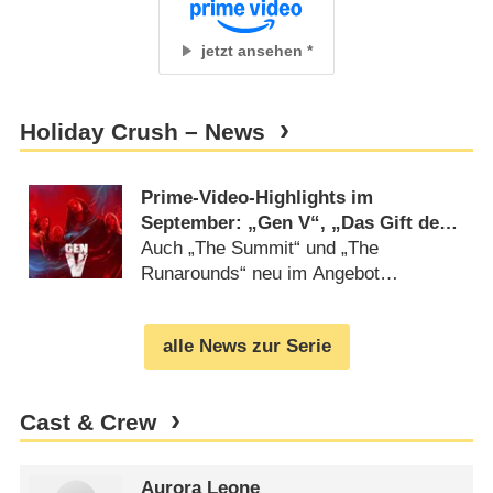
jetzt ansehen
Holiday Crush – News
Prime-Video-Highlights im
September: „Gen V“, „Das Gift der
Seele“, neue Serie von Jesse
Auch „The Summit“ und „The
Williams („Grey’s Anatomy“)
Runarounds“ neu im Angebot
(
26.08.2025
)
alle News zur Serie
Cast & Crew
Aurora Leone