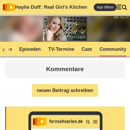
Haylie Duff: Real Girl’s Kitchen
App öffnen
Bild: Ora.TV
Infos
Episoden
TV-Termine
Cast
Community
Kommentare
neuen Beitrag schreiben