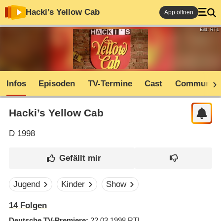
Hacki’s Yellow Cab
App öffnen
Bild: RTL
Infos
Episoden
TV-Termine
Cast
Community
Hacki’s Yellow Cab
D
1998
Jugend
Kinder
Show
14
Folgen
Deutsche TV-Premiere
22.03.1998
RTL