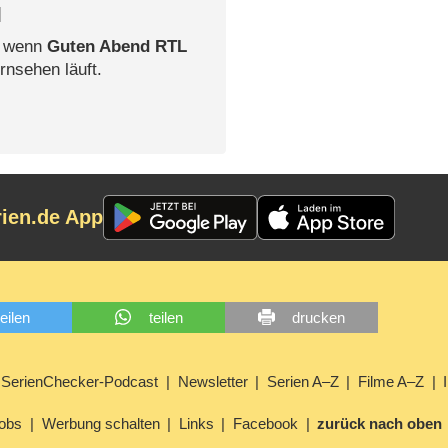
l
, wenn
Guten Abend RTL
rnsehen läuft.
rien.de App
teilen
teilen
drucken
SerienChecker-Podcast
Newsletter
Serien A–Z
Filme A–Z
obs
Werbung schalten
Links
Facebook
zurück nach oben