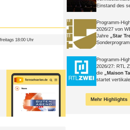
Einstand des 
Tatort: Münc
Duos
Programm-High
2026/​27 von W
Jahre
Star Tr
reitags 18:00 Uhr
Sonderprogra
Die Helgolän
Programm-High
2026/​27: RTL Z
die
Maison T
startet vertika
– Tag & Nacht
Mehr Highlights