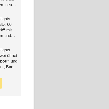
semineuen
hen
-
lights
BD: 60
ek
mit
mm und
der
lights
wei öffnet
abou
und
len
Berlin
-Ableger