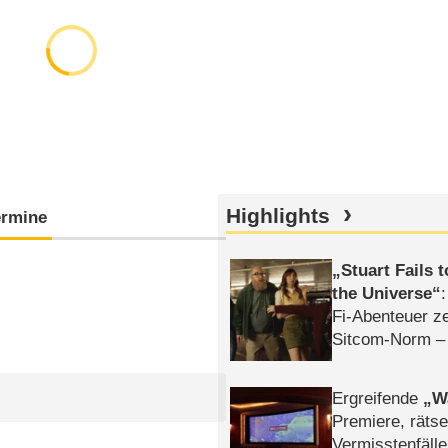
Highlights
ermine
Stuart Fails 
the Universe
Fi-Abenteuer ze
Sitcom-Norm –
Ergreifende
W
Premiere, rätse
Vermisstenfälle