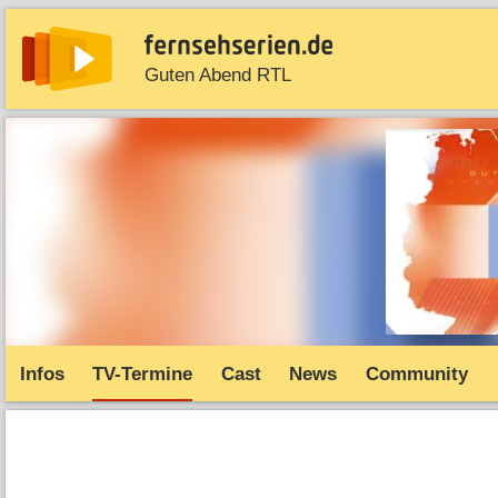
Guten Abend RTL
News
Entdecken
Streaming
TV-Starts
Serie
Infos
TV-Termine
Cast
News
Community