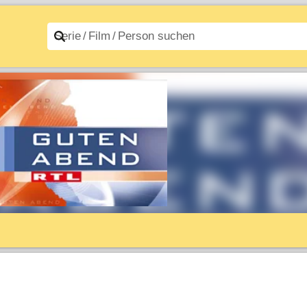
n A–Z
Filme A–Z