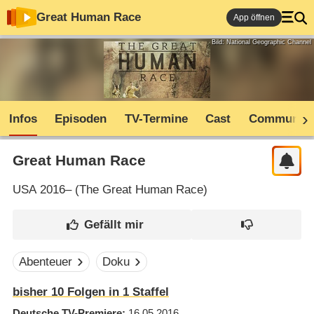
Great Human Race
App öffnen
Bild: National Geographic Channel
Infos
Episoden
TV-Termine
Cast
Community
Great Human Race
USA
2016– (
The Great Human Race
)
Abenteuer
Doku
bisher
10
Folgen in
1
Staffel
Deutsche TV-Premiere
16.05.2016