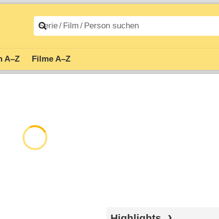
n A–Z
Filme A–Z
Highlights