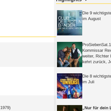
Die 9 wichtigst
im August
ProSiebenSat.1 
Kommissar Rex 
weiter, Richter
kehrt zurück, 
Klaas machen 
Die 8 wichtigst
im Juli
1979)
Nur für dein