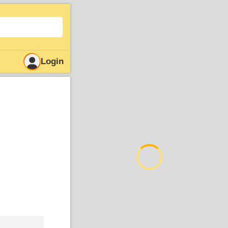
Login