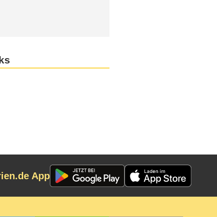
nks
rien.de App