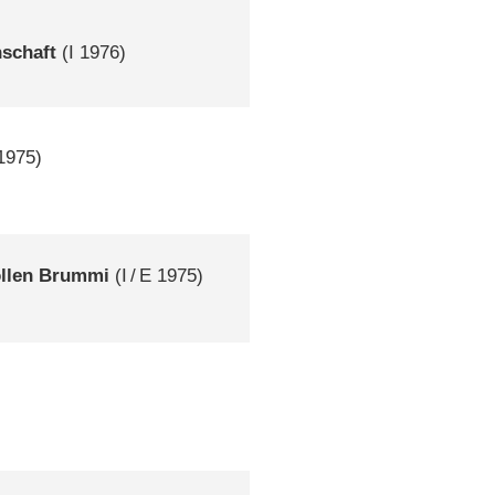
nschaft
(
I
1976)
1975)
ollen Brummi
(
I
/
E
1975)
)