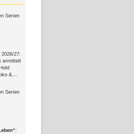
en Serien
2026/​27:
ermittelt
 Hold
Joko &
Urlaub
en Serien
 Leben
: