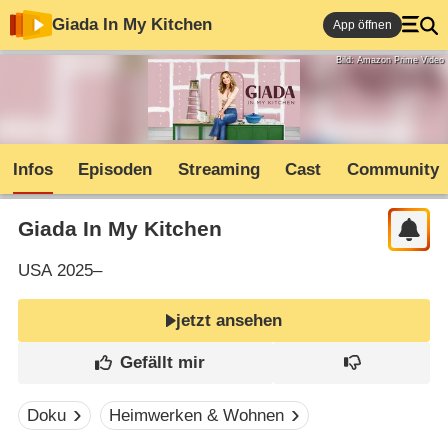
Giada In My Kitchen
App öffnen
Bild: Amazon Prime Video
Infos
Episoden
Streaming
Cast
Community
Giada In My Kitchen
USA
2025–
jetzt ansehen
Doku
Heimwerken & Wohnen