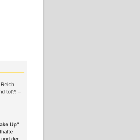
 Reich
d tot?! –
ake Up
-
lhafte
 und der