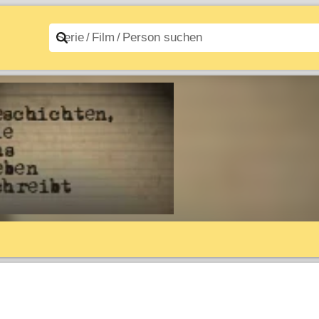
n A–Z
Filme A–Z