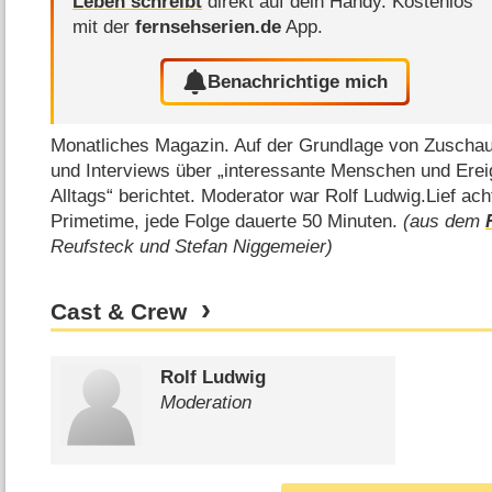
Leben schreibt
direkt auf dein Handy.
Kostenlos
mit der
fernsehserien.de
App.
Benachrichtige mich
Monatliches Magazin. Auf der Grundlage von Zuschaue
und Interviews über „interessante Menschen und Erei
Alltags“ berichtet. Moderator war Rolf Ludwig.Lief ach
Primetime, jede Folge dauerte 50 Minuten.
(aus dem
Reufsteck und Stefan Niggemeier)
Cast & Crew
Rolf Ludwig
Moderation