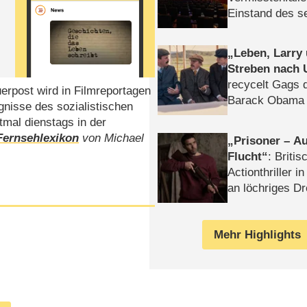
Einstand des 
Tatort: Münc
Duos
Leben, Larry
Streben nach 
recycelt Gags 
rpost wird in Filmreportagen
Barack Obama 
gnisse des sozialistischen
tmal dienstags in der
Fernsehlexikon
von Michael
Prisoner – Au
Flucht
: Britis
Actionthriller i
an löchriges D
gekettet – Rev
Mehr Highlights