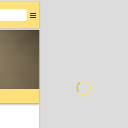
Login