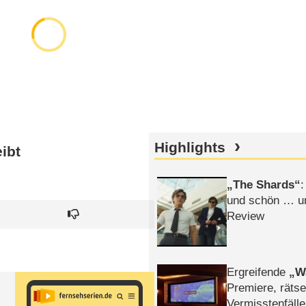
Highlights
ibt
The Shards
:
und schön … un
Review
Ergreifende
W
Premiere, rätse
Vermisstenfälle