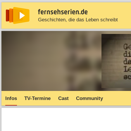
Geschichten, die das Leben schreibt
News
Entdecken
Streaming
TV-Starts
Serie
Infos
TV-Termine
Cast
Community