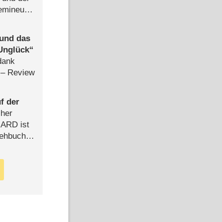
semineuen
hen
-
 und das
Unglück
dank
– Review
f der
cher
n ARD ist
rehbuch
iew