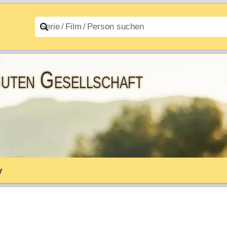
n A–Z
Filme A–Z
guten Gesellschaft
y