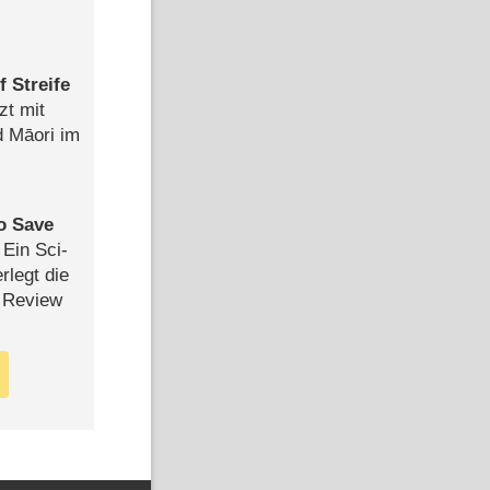
 Streife
zt mit
d Māori im
to Save
: Ein Sci-
rlegt die
 Review