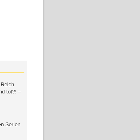
 Reich
d tot?! –
en Serien