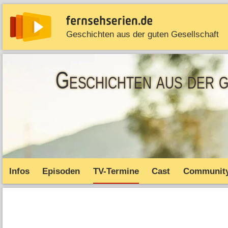
Geschichten aus der guten Gesellschaft
News
Entdecken
Streaming
TV-Starts
Serie
Geschichten aus der 
Infos
Episoden
TV-Termine
Cast
Communit