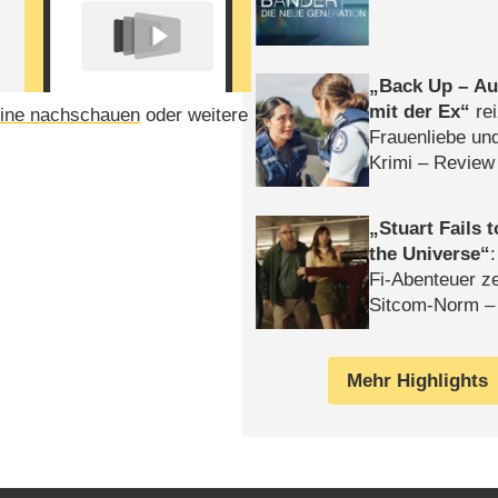
Back Up – Auf
mit der Ex
rei
ine nachschauen
oder weitere
Frauenliebe un
Krimi – Review
Stuart Fails 
the Universe
Fi-Abenteuer ze
Sitcom-Norm –
Mehr Highlights