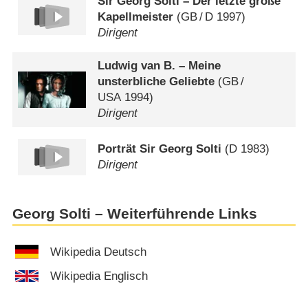
Sir Georg Solti – Der letzte große
Kapellmeister
(
GB
/
D
1997)
Dirigent
Ludwig van B. – Meine
unsterbliche Geliebte
(
GB
/
USA
1994)
Dirigent
Porträt Sir Georg Solti
(
D
1983)
Dirigent
Georg Solti – Weiterführende Links
Wikipedia Deutsch
Wikipedia Englisch